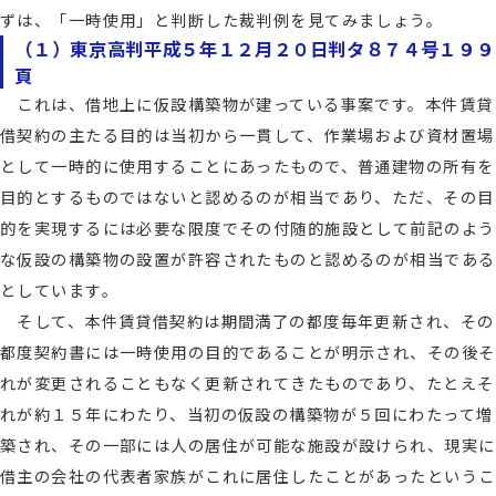
ずは、「一時使用」と判断した裁判例を見てみましょう。
（１）東京高判平成５年１２月２０日判タ８７４号１９９
頁
これは、借地上に仮設構築物が建っている事案です。本件賃貸
借契約の主たる目的は当初から一貫して、作業場および資材置場
として一時的に使用することにあったもので、普通建物の所有を
目的とするものではないと認めるのが相当であり、ただ、その目
的を実現するには必要な限度でその付随的施設として前記のよう
な仮設の構築物の設置が許容されたものと認めるのが相当である
としています。
そして、本件賃貸借契約は期間満了の都度毎年更新され、その
都度契約書には一時使用の目的であることが明示され、その後そ
れが変更されることもなく更新されてきたものであり、たとえそ
れが約１５年にわたり、当初の仮設の構築物が５回にわたって増
築され、その一部には人の居住が可能な施設が設けられ、現実に
借主の会社の代表者家族がこれに居住したことがあったというこ