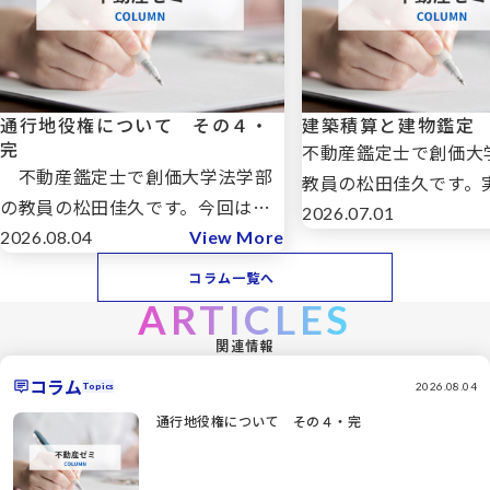
通行地役権について その４・
建築積算と建物鑑定
完
不動産鑑定士で創価大
不動産鑑定士で創価大学法学部
教員の松田佳久です。実
の教員の松田佳久です。今回は
年3月に建築積算士に
2026.07.01
「通行地役権について」その４で
2026.08.04
View More
た。一級建築士を持っ
すが、その３では地役権の種類・
に2次試験から受験し
コラム一覧へ
内容と態様、地役権の取得（設定
した理由は、建築積算
ARTICLES
行為、時効取得など）についてみ
動産鑑定士の建物鑑定
関連情報
てきました。今回もその続きでは
では […]
コラム
ありますが、 […]
2026.08.04
Topics
通行地役権について その４・完