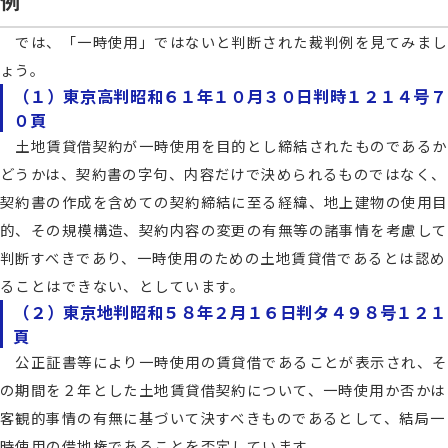
例
では、「一時使用」ではないと判断された裁判例を見てみまし
ょう。
（１）東京高判昭和６１年１０月３０日判時１２１４号７
０頁
土地賃貸借契約が一時使用を目的とし締結されたものであるか
どうかは、契約書の字句、内容だけで決められるものではなく、
契約書の作成を含めての契約締結に至る経緯、地上建物の使用目
的、その規模構造、契約内容の変更の有無等の諸事情を考慮して
判断すべきであり、一時使用のための土地賃貸借であるとは認め
ることはできない、としています。
（２）東京地判昭和５８年２月１６日判タ４９８号１２１
頁
公正証書等により一時使用の賃貸借であることが表示され、そ
の期間を２年とした土地賃貸借契約について、一時使用か否かは
客観的事情の有無に基づいて決すべきものであるとして、結局一
時使用の借地権であることを否定しています。