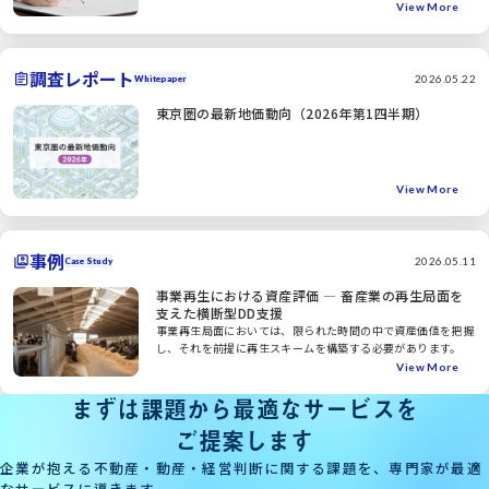
View More
調査レポート
2026.05.22
Whitepaper
東京圏の最新地価動向（2026年第1四半期）
View More
事例
2026.05.11
Case Study
事業再生における資産評価 ― 畜産業の再生局面を
支えた横断型DD支援
事業再生局面においては、限られた時間の中で資産価値を把握
し、それを前提に再生スキームを構築する必要があります。
View More
まずは課題から最適なサービスを
ご提案します
企業が抱える不動産・動産・経営判断に関する課題を、専門家が最適
なサービスに導きます。