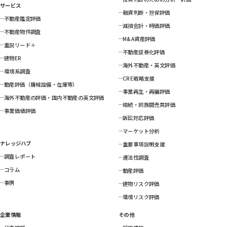
サービス
融資判断・担保評価
不動産鑑定評価
減損会計・時価評価
不動産物件調査
M&A資産評価
重説リード＋
不動産証券化評価
建物ER
海外不動産・英文評価
環境系調査
CRE戦略支援
動産評価（機械設備・在庫等）
事業再生・再編評価
海外不動産の評価・国内不動産の英文評価
相続・同族間売買評価
事業価値評価
訴訟対応評価
マーケット分析
ナレッジハブ
重要事項説明支援
調査レポート
遵法性調査
コラム
動産評価
事例
建物リスク評価
環境リスク評価
企業情報
その他