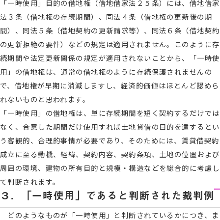
「一時使用」目的の借地権（借地借家法２５条）には、借地借家
法３条（借地権の存続期間）、同法４条（借地権の更新後の期
間）、同法５条（借地契約の更新請求等）、同法６条（借地契約
の更新拒絶の要件）などの規定は適用されません。このように存
続期間や法定更新関係の規定が適用されないことから、「一時使
用」の借地権は、通常の借地権のように存続保護されませんの
で、借地権が早期に消滅しますし、経済的価値はほとんど認めら
れないものと思われます。
「一時使用」の借地権は、単に存続期間を短く契約するだけでは
なく、合意した期間だけ使用すれば土地貸借の目的を達するとい
う客観的、合理的事情が必要であり、そのためには、賃貸借契約
成立に至る動機、経緯、契約内容、契約条項、土地の位置および
周囲の環境、建物の所有目的と規模・構造などを総合的に考慮し
て判断されます。
３．「一時使用」であると判断された裁判例
どのようなものが「一時使用」と判断されているかにつき、ま