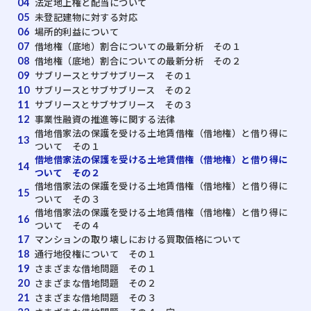
法定地上権と配当について
04
未登記建物に対する対応
05
場所的利益について
06
借地権（底地）割合についての最新分析 その１
07
借地権（底地）割合についての最新分析 その２
08
サブリースとサブサブリース その１
09
サブリースとサブサブリース その２
10
サブリースとサブサブリース その３
11
事業性融資の推進等に関する法律
12
借地借家法の保護を受ける土地賃借権（借地権）と借り得に
13
ついて その１
借地借家法の保護を受ける土地賃借権（借地権）と借り得に
14
ついて その２
借地借家法の保護を受ける土地賃借権（借地権）と借り得に
15
ついて その３
借地借家法の保護を受ける土地賃借権（借地権）と借り得に
16
ついて その４
マンションの取り壊しにおける買取価格について
17
通行地役権について その１
18
さまざまな借地問題 その１
19
さまざまな借地問題 その２
20
さまざまな借地問題 その３
21