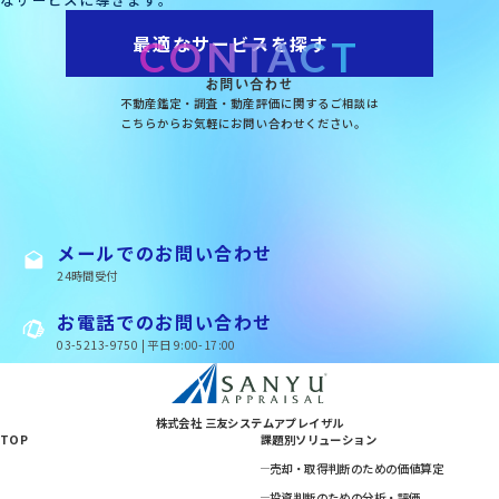
最適なサービスを探す
CONTACT
お問い合わせ
不動産鑑定・調査・動産評価に関するご相談は
こちらからお気軽にお問い合わせください。
メールでのお問い合わせ
24時間受付
お電話でのお問い合わせ
03-5213-9750 | 平日 9:00-17:00
株式会社 三友システムアプレイザル
TOP
課題別ソリューション
売却・取得判断のための価値算定
投資判断のための分析・評価