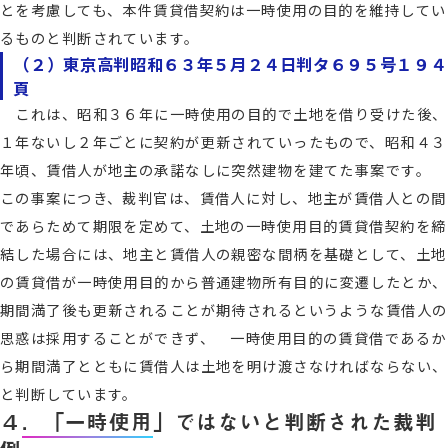
とを考慮しても、本件賃貸借契約は一時使用の目的を維持してい
るものと判断されています。
（２）東京高判昭和６３年５月２４日判タ６９５号１９４
頁
これは、昭和３６年に一時使用の目的で土地を借り受けた後、
１年ないし２年ごとに契約が更新されていったもので、昭和４３
年頃、賃借人が地主の承諾なしに突然建物を建てた事案です。
この事案につき、裁判官は、賃借人に対し、地主が賃借人との間
であらためて期限を定めて、土地の一時使用目的賃貸借契約を締
結した場合には、地主と賃借人の親密な間柄を基礎として、土地
の賃貸借が一時使用目的から普通建物所有目的に変遷したとか、
期間満了後も更新されることが期待されるというような賃借人の
思惑は採用することができず、 一時使用目的の賃貸借であるか
ら期間満了とともに賃借人は土地を明け渡さなければならない、
と判断しています。
４．「一時使用」ではないと判断された裁判