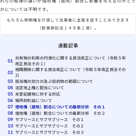
れらの態様の違いが借地権（底地）割合に影響を与えるのかどう
かについては不明です。
もちろん釈明権を行使して当事者に主張を促すことはできます
（民事訴訟法１４９条１項）。
連載記事
共有物の利用の円滑化に関する民法改正について（令和５年
01
改正民法その１）
相隣関係に関する民法改正について（令和５年改正民法その
02
2）
抵当権の効力の及ぶ目的物の範囲について
03
法定地上権と配当について
04
未登記建物に対する対応
05
場所的利益について
06
借地権（底地）割合についての最新分析 その１
07
借地権（底地）割合についての最新分析 その２
08
サブリースとサブサブリース その１
09
サブリースとサブサブリース その２
10
サブリースとサブサブリース その３
11