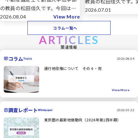
教員の松田佳久です。実
の教員の松田佳久です。今回は
年3月に建築積算士に
2026.07.01
「通行地役権について」その４で
2026.08.04
View More
た。一級建築士を持っ
すが、その３では地役権の種類・
に2次試験から受験し
コラム一覧へ
内容と態様、地役権の取得（設定
した理由は、建築積算
ARTICLES
行為、時効取得など）についてみ
動産鑑定士の建物鑑定
関連情報
てきました。今回もその続きでは
では […]
コラム
ありますが、 […]
2026.08.04
Topics
通行地役権について その４・完
View More
調査レポート
2026.05.22
Whitepaper
東京圏の最新地価動向（2026年第1四半期）