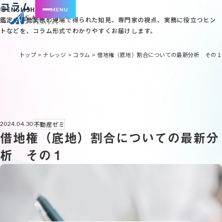
コラム
ENGLISH
鑑定や評価業務の現場で得られた知見、専門家の視点、実務に役立つヒン
トなどを、コラム形式でわかりやすくお届けします。
トップ
>
ナレッジ
>
コラム
>
借地権（底地）割合についての最新分析 その１
不動産ゼミ
2024.04.30
借地権（底地）割合についての最新分
析 その１