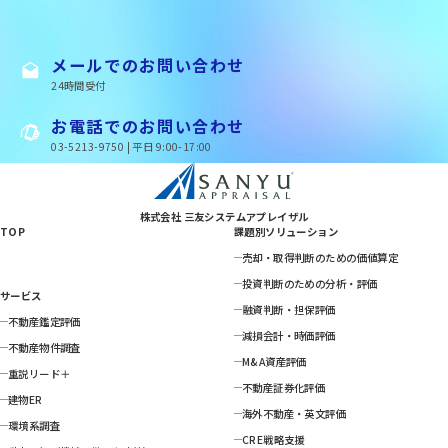
メールでのお問い合わせ
24時間受付
お電話でのお問い合わせ
03-5213-9750 | 平日 9:00-17:00
株式会社 三友システムアプレイザル
TOP
課題別ソリューション
売却・取得判断のための価値算定
投資判断のための分析・評価
サービス
融資判断・担保評価
不動産鑑定評価
減損会計・時価評価
不動産物件調査
M&A資産評価
重説リード＋
不動産証券化評価
建物ER
海外不動産・英文評価
環境系調査
CRE戦略支援