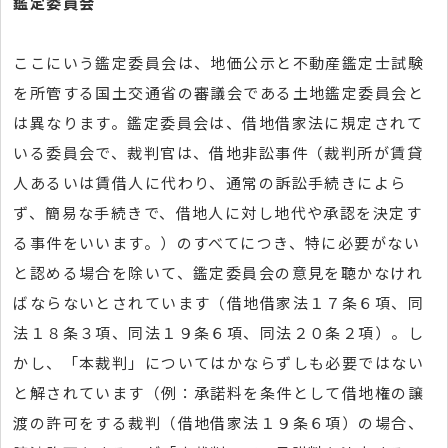
鑑定委員会
ここにいう鑑定委員会は、地価公示と不動産鑑定士試験
を所管する国土交通省の審議会である土地鑑定委員会と
は異なります。鑑定委員会は、借地借家法に規定されて
いる委員会で、裁判官は、借地非訟事件（裁判所が賃貸
人あるいは賃借人に代わり、通常の訴訟手続きによら
ず、簡易な手続きで、借地人に対し地代や承認を決定す
る事件をいいます。）のすべてにつき、特に必要がない
と認める場合を除いて、鑑定委員会の意見を聴かなけれ
ばならないとされています（借地借家法１７条６項、同
法１８条３項、同法１９条６項、同法２０条２項）。し
かし、「本裁判」についてはかならずしも必要ではない
と解されています（例：承諾料を条件として借地権の譲
渡の許可をする裁判（借地借家法１９条６項）の場合、