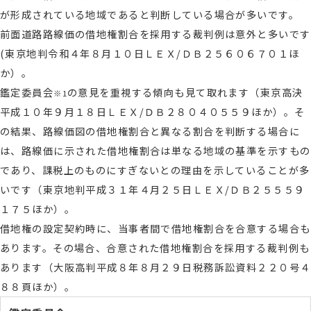
が形成されている地域であると判断している場合が多いです。
前面道路路線価の借地権割合を採用する裁判例は意外と多いです
(東京地判令和４年８月１０日ＬＥＸ/ＤＢ２５６０６７０１ほ
か）。
鑑定委員会
の意見を重視する傾向も見て取れます（東京高決
※1
平成１０年９月１８日ＬＥＸ/ＤＢ２８０４０５５９ほか）。そ
の結果、路線価図の借地権割合と異なる割合を判断する場合に
は、路線価に示された借地権割合は単なる地域の基準を示すもの
であり、課税上のものにすぎないとの理由を示していることが多
いです（東京地判平成３１年４月２５日ＬＥＸ/ＤＢ２５５５９
１７５ほか）。
借地権の設定契約時に、当事者間で借地権割合を合意する場合も
あります。その場合、合意された借地権割合を採用する裁判例も
あります（大阪高判平成８年８月２９日税務訴訟資料２２０号４
８８頁ほか）。