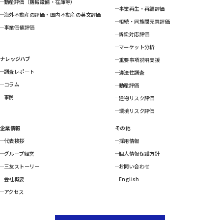
動産評価（機械設備・在庫等）
事業再生・再編評価
海外不動産の評価・国内不動産の英文評価
相続・同族間売買評価
事業価値評価
訴訟対応評価
マーケット分析
ナレッジハブ
重要事項説明支援
調査レポート
遵法性調査
コラム
動産評価
事例
建物リスク評価
環境リスク評価
企業情報
その他
代表挨拶
採用情報
グループ経営
個人情報保護方針
三友ストーリー
お問い合わせ
会社概要
English
アクセス