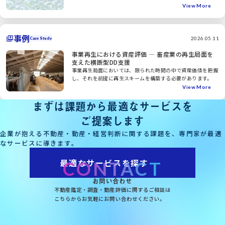
View More
事例
2026.05.11
Case Study
事業再生における資産評価 ― 畜産業の再生局面を
支えた横断型DD支援
事業再生局面においては、限られた時間の中で資産価値を把握
し、それを前提に再生スキームを構築する必要があります。
View More
まずは課題から最適なサービスを
ご提案します
企業が抱える不動産・動産・経営判断に関する課題を、専門家が最適
なサービスに導きます。
最適なサービスを探す
CONTACT
お問い合わせ
不動産鑑定・調査・動産評価に関するご相談は
こちらからお気軽にお問い合わせください。