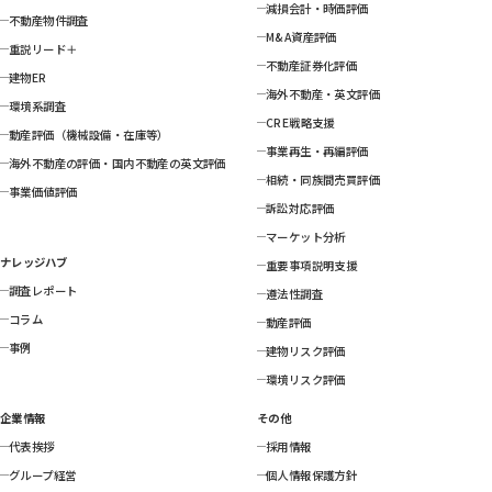
減損会計・時価評価
不動産物件調査
M&A資産評価
重説リード＋
不動産証券化評価
建物ER
海外不動産・英文評価
環境系調査
CRE戦略支援
動産評価（機械設備・在庫等）
事業再生・再編評価
海外不動産の評価・国内不動産の英文評価
相続・同族間売買評価
事業価値評価
訴訟対応評価
マーケット分析
ナレッジハブ
重要事項説明支援
調査レポート
遵法性調査
コラム
動産評価
事例
建物リスク評価
環境リスク評価
企業情報
その他
代表挨拶
採用情報
グループ経営
個人情報保護方針