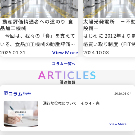
-動産評価精通者への道のり-食
太陽光発電所 －不
品加工機械
設備－
今回は、我々の「食」を支えて
はじめに 2012年よ
いる、食品加工機械の動産評価に
格買い取り制度（FIT
ついてご紹介します。 食品加工
され、我が国の再生可
2025.01.31
View More
2024.10.03
機械は、農産物・畜産物・水産物
ーの発電量は大きく伸
コラム一覧へ
等の原料を加工処理するための機
す。この再生可能エネ
ARTICLES
械設備であり、主に食品工場で利
でも「太陽光発電」の
関連情報
用されています。単体で利用され
（2023年度）は約58%
コラム
る機械設 […]
2026.08.04
Topics
通行地役権について その４・完
View More