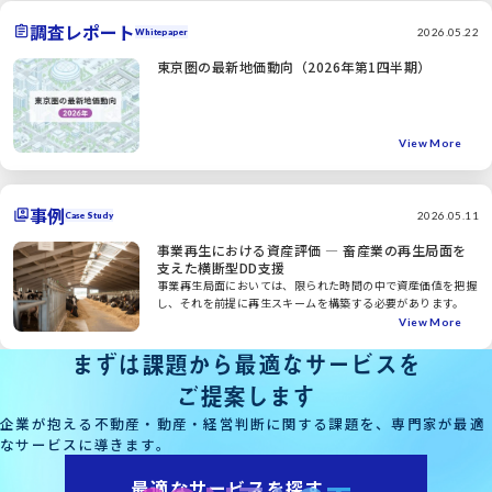
調査レポート
2026.05.22
Whitepaper
東京圏の最新地価動向（2026年第1四半期）
View More
事例
2026.05.11
Case Study
事業再生における資産評価 ― 畜産業の再生局面を
支えた横断型DD支援
事業再生局面においては、限られた時間の中で資産価値を把握
し、それを前提に再生スキームを構築する必要があります。
View More
まずは課題から最適なサービスを
ご提案します
企業が抱える不動産・動産・経営判断に関する課題を、専門家が最適
なサービスに導きます。
最適なサービスを探す