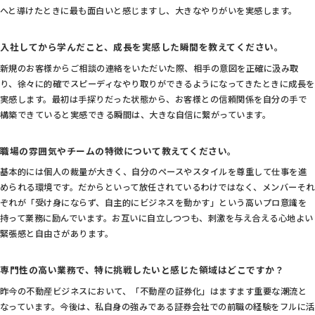
へと導けたときに最も面白いと感じますし、大きなやりがいを実感します。
入社してから学んだこと、成長を実感した瞬間を教えてください。
新規のお客様からご相談の連絡をいただいた際、相手の意図を正確に汲み取
り、徐々に的確でスピーディなやり取りができるようになってきたときに成長を
実感します。最初は手探りだった状態から、お客様との信頼関係を自分の手で
構築できていると実感できる瞬間は、大きな自信に繋がっています。
職場の雰囲気やチームの特徴について教えてください。
基本的には個人の裁量が大きく、自分のペースやスタイルを尊重して仕事を進
められる環境です。だからといって放任されているわけではなく、メンバーそれ
ぞれが「受け身にならず、自主的にビジネスを動かす」という高いプロ意識を
持って業務に励んでいます。お互いに自立しつつも、刺激を与え合える心地よい
緊張感と自由さがあります。
専門性の高い業務で、特に挑戦したいと感じた領域はどこですか？
昨今の不動産ビジネスにおいて、「不動産の証券化」はますます重要な潮流と
なっています。今後は、私自身の強みである証券会社での前職の経験をフルに活