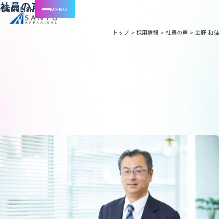
社員の声
ENGLISH
トップ
>
採用情報
>
社員の声
>
金野 和佳