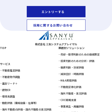
エントリーする
採用に関するお問い合わせ
株式会社 三友システムアプレイザル
TOP
課題別ソリューション
売却・取得判断のための価値算定
投資判断のための分析・評価
サービス
融資判断・担保評価
不動産鑑定評価
減損会計・時価評価
不動産物件調査
M&A資産評価
重説リード＋
不動産証券化評価
建物ER
海外不動産・英文評価
環境系調査
CRE戦略支援
動産評価（機械設備・在庫等）
事業再生・再編評価
海外不動産の評価・国内不動産の英文評価