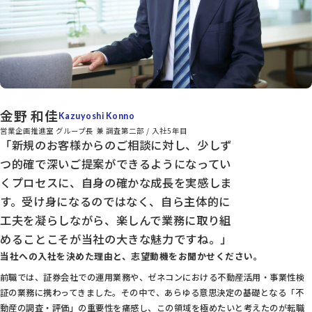
金野 和佳
Kazuyoshi Konno
営業企画推進室 グループ長 兼 調査第二部 / 入社5年目
「新規のお客様からのご相談に対し、少しず
つ的確で深いご提案ができるようになってい
くプロセスに、自身の確かな成長を実感しま
す。受け身になるのではなく、自ら主体的に
工夫を凝らしながら、楽しんで業務に取り組
めることこそが当社の大きな魅力ですね。」
当社への入社を決めた理由と、志望動機をお聞かせください。
前職では、証券会社での運用業務や、ゼネコンにおける不動産活用・事業性検
証の業務に携わってきました。その中で、あらゆる意思決定の基礎となる「不
動産の調査・評価」の重要性を痛感し、この領域を極めたいと考えたのが転職