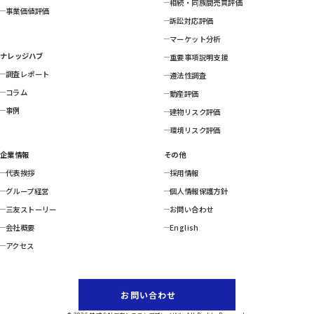
相続・同族間売買評価
事業価値評価
訴訟対応評価
マーケット分析
ナレッジハブ
重要事項説明支援
調査レポート
遵法性調査
コラム
動産評価
事例
建物リスク評価
環境リスク評価
企業情報
その他
代表挨拶
採用情報
グループ経営
個人情報保護方針
三友ストーリー
お問い合わせ
会社概要
English
アクセス
お問い合わせ