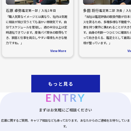
石原 卓弥
多田 将行
鑑定第一部 / 入社1年目
鑑定第二部 次長 / 入
「職人気質なイメージとは異なり、社内は気軽
「当社は鑑定評価の取扱件数が日本
に相談が飛び交うとても温かい雰囲気です。自
スを誇るため、多種多様な不動産や
分でスケジュールを管理し、週の半分以上は定
景を持つ案件に携われることが大き
時退社できています。産後パパ育休の取得もで
す。自身の判断一つひとつに確固た
き、家庭と仕事を両立しやすい環境も大きな魅
って向き合える、鑑定士として最高
力ですね。」
境が整っています。」
View More
Vi
もっと見る
ENTRY
まずはお気軽にご相談ください
応募に関するご質問、キャリア相談なども承っております。
あなたからのご連絡をお待ちしていま
す。