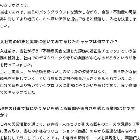
のきっかけです。
当社であれば、自らのバックグラウンドを活かしながら、金融・不動産の両業
界に対してより幅広く、かつ深い価値を提供できると確信し、入社を決意しま
した。
入社前の印象と実際に働いてみて感じたギャップは何ですか？
入社前は、当社が行う「不動産調査を通じた評価の適正性チェック」という業
務の性質上、社内でのデスクワークや守りの業務が中心なのだろうという印象
を持っていました。
しかし実際は、ただ依頼を待つだけの受け身の姿勢ではなく、「自ら新たな依
頼先を開拓していく」という攻めの姿勢や裁量が大きく認められていました。
自分で道を切り拓いていくプロセスに非常にやりがいを感じており、良い意味
でのギャップでした。
現在の仕事で特にやりがいを感じる瞬間や面白さを感じる業務は何です
か？
日々の営業活動を通じて、お客様一人ひとりが抱える固有のニーズや課題を丁寧
に汲み取り、当社の多様なソリューション（商品）の中から最適な組み合わせ
を検討して形にしていくことです。お客様の期待やニーズを具現化し、課題解決