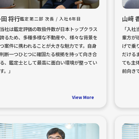
田 将行
山﨑 
鑑定第二部 次長 / 入社6年目
当社は鑑定評価の取扱件数が日本トップクラス
「入社
誇るため、多種多様な不動産や、様々な背景を
輩方が
つ案件に携われることが大きな魅力です。自身
げで乗
判断一つひとつに確固たる根拠を持って向き合
だける
る、鑑定士として最高に面白い環境が整ってい
ても主
す。」
前向き
View More