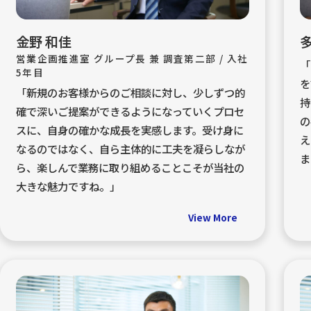
金野 和佳
多
営業企画推進室 グループ長 兼 調査第二部 / 入社
「
5年目
を
「新規のお客様からのご相談に対し、少しずつ的
持
確で深いご提案ができるようになっていくプロセ
の
スに、自身の確かな成長を実感します。受け身に
え
なるのではなく、自ら主体的に工夫を凝らしなが
ま
ら、楽しんで業務に取り組めることこそが当社の
大きな魅力ですね。」
View More