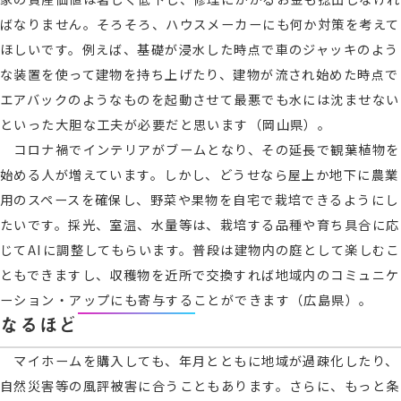
ばなりません。そろそろ、ハウスメーカーにも何か対策を考えて
ほしいです。例えば、基礎が浸水した時点で車のジャッキのよう
な装置を使って建物を持ち上げたり、建物が流され始めた時点で
エアバックのようなものを起動させて最悪でも水には沈ませない
といった大胆な工夫が必要だと思います（岡山県）。
コロナ禍でインテリアがブームとなり、その延長で観葉植物を
始める人が増えています。しかし、どうせなら屋上か地下に農業
用のスペースを確保し、野菜や果物を自宅で栽培できるようにし
たいです。採光、室温、水量等は、栽培する品種や育ち具合に応
じてAIに調整してもらいます。普段は建物内の庭として楽しむこ
ともできますし、収穫物を近所で交換すれば地域内のコミュニケ
ーション・アップにも寄与することができます（広島県）。
なるほど
マイホームを購入しても、年月とともに地域が過疎化したり、
自然災害等の風評被害に合うこともあります。さらに、もっと条