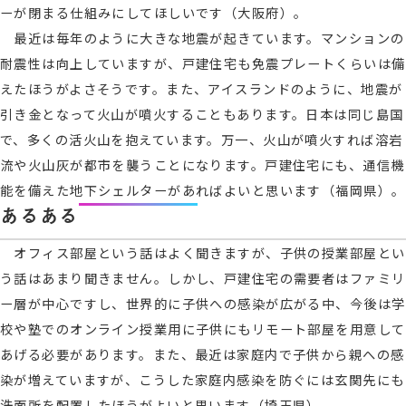
ーが閉まる仕組みにしてほしいです（大阪府）。
最近は毎年のように大きな地震が起きています。マンションの
耐震性は向上していますが、戸建住宅も免震プレートくらいは備
えたほうがよさそうです。また、アイスランドのように、地震が
引き金となって火山が噴火することもあります。日本は同じ島国
で、多くの活火山を抱えています。万一、火山が噴火すれば溶岩
流や火山灰が都市を襲うことになります。戸建住宅にも、通信機
能を備えた地下シェルターがあればよいと思います（福岡県）。
あるある
オフィス部屋という話はよく聞きますが、子供の授業部屋とい
う話はあまり聞きません。しかし、戸建住宅の需要者はファミリ
ー層が中心ですし、世界的に子供への感染が広がる中、今後は学
校や塾でのオンライン授業用に子供にもリモート部屋を用意して
あげる必要があります。また、最近は家庭内で子供から親への感
染が増えていますが、こうした家庭内感染を防ぐには玄関先にも
洗面所を配置したほうがよいと思います（埼玉県）。