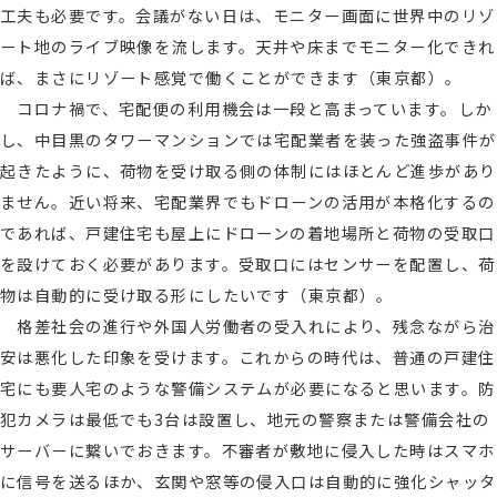
工夫も必要です。会議がない日は、モニター画面に世界中のリゾ
ート地のライブ映像を流します。天井や床までモニター化できれ
ば、まさにリゾート感覚で働くことができます（東京都）。
コロナ禍で、宅配便の利用機会は一段と高まっています。しか
し、中目黒のタワーマンションでは宅配業者を装った強盗事件が
起きたように、荷物を受け取る側の体制にはほとんど進歩があり
ません。近い将来、宅配業界でもドローンの活用が本格化するの
であれば、戸建住宅も屋上にドローンの着地場所と荷物の受取口
を設けておく必要があります。受取口にはセンサーを配置し、荷
物は自動的に受け取る形にしたいです（東京都）。
格差社会の進行や外国人労働者の受入れにより、残念ながら治
安は悪化した印象を受けます。これからの時代は、普通の戸建住
宅にも要人宅のような警備システムが必要になると思います。防
犯カメラは最低でも3台は設置し、地元の警察または警備会社の
サーバーに繋いでおきます。不審者が敷地に侵入した時はスマホ
に信号を送るほか、玄関や窓等の侵入口は自動的に強化シャッタ