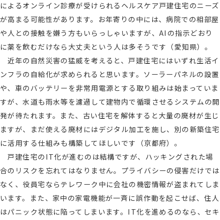
によるオンライン診療が受けられるヘルスケア戸建住宅のニーズ
が高まる可能性があります。お年寄りの中には、病院での相部屋
や人との接触を嫌う方もいらっしゃいますが、AIの指示どおり
に薬を飲むだけなら大丈夫という人は多そうです（愛知県）。
近年の自然災害の猛威を考えると、戸建住宅にはいずれ生活イ
ンフラの自給化が求められると思います。ソーラーパネルの設置
や、車のバッテリーを非常用電源とする取り組みは始まっていま
すが、水道も雨水等を濾過して建物内で循環させるシステムの開
発が待たれます。また、古い住宅を解体すると大量の廃材が生じ
ますが、まだ使える廃材にはデジタル加工を施し、別の新築住宅
に活用する仕組みも構築してほしいです（京都府）。
戸建住宅のIT化が進むのは結構ですが、ハッキングされた場
合のリスクを忘れてはなりません。プライバシーの侵害だけでは
なく、役員宅ならテレワーク中に会社の機密情報が盗まれてしま
います。また、家中の家電機能が一斉に誤作動を起こせば、住人
はパニック状態に陥ってしまいます。IT化を進めるのなら、セキ