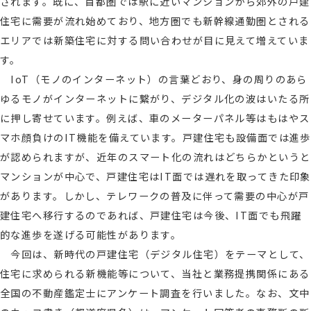
されます。既に、首都圏では駅に近いマンションから郊外の戸建
住宅に需要が流れ始めており、地方圏でも新幹線通勤圏とされる
エリアでは新築住宅に対する問い合わせが目に見えて増えていま
す。
IoT（モノのインターネット）の言葉どおり、身の周りのあら
ゆるモノがインターネットに繋がり、デジタル化の波はいたる所
に押し寄せています。例えば、車のメーターパネル等はもはやス
マホ顔負けのIT機能を備えています。戸建住宅も設備面では進歩
が認められますが、近年のスマート化の流れはどちらかというと
マンションが中心で、戸建住宅はIT面では遅れを取ってきた印象
があります。しかし、テレワークの普及に伴って需要の中心が戸
建住宅へ移行するのであれば、戸建住宅は今後、IT面でも飛躍
的な進歩を遂げる可能性があります。
今回は、新時代の戸建住宅（デジタル住宅）をテーマとして、
住宅に求められる新機能等について、当社と業務提携関係にある
全国の不動産鑑定士にアンケート調査を行いました。なお、文中