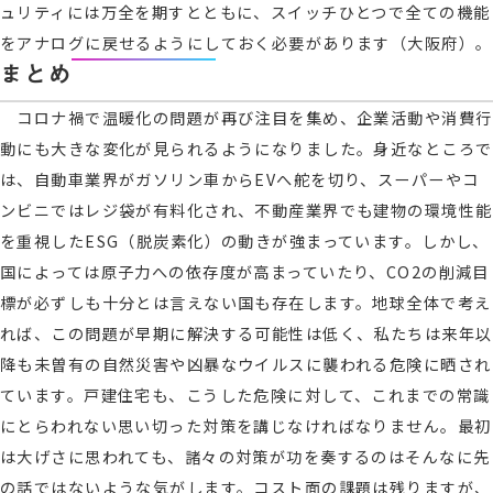
ュリティには万全を期すとともに、スイッチひとつで全ての機能
をアナログに戻せるようにしておく必要があります（大阪府）。
まとめ
コロナ禍で温暖化の問題が再び注目を集め、企業活動や消費行
動にも大きな変化が見られるようになりました。身近なところで
は、自動車業界がガソリン車からEVへ舵を切り、スーパーやコ
ンビニではレジ袋が有料化され、不動産業界でも建物の環境性能
を重視したESG（脱炭素化）の動きが強まっています。しかし、
国によっては原子力への依存度が高まっていたり、CO2の削減目
標が必ずしも十分とは言えない国も存在します。地球全体で考え
れば、この問題が早期に解決する可能性は低く、私たちは来年以
降も未曽有の自然災害や凶暴なウイルスに襲われる危険に晒され
ています。戸建住宅も、こうした危険に対して、これまでの常識
にとらわれない思い切った対策を講じなければなりません。最初
は大げさに思われても、諸々の対策が功を奏するのはそんなに先
の話ではないような気がします。コスト面の課題は残りますが、