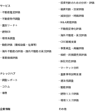
投資判断のための分析・評価
サービス
融資判断・担保評価
不動産鑑定評価
減損会計・時価評価
不動産物件調査
M&A資産評価
重説リード＋
不動産証券化評価
建物ER
海外不動産・英文評価
環境系調査
CRE戦略支援
動産評価（機械設備・在庫等）
事業再生・再編評価
海外不動産の評価・国内不動産の英文評価
相続・同族間売買評価
事業価値評価
訴訟対応評価
マーケット分析
ナレッジハブ
重要事項説明支援
調査レポート
遵法性調査
コラム
動産評価
事例
建物リスク評価
環境リスク評価
企業情報
その他