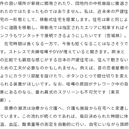
件の良い場所が新規に開発されたり、団地内の中核施設に撤退さ
れたのではたまったものではありません。私は、近未来の戸建住
宅の一形態として、移動式住宅を提案します。住宅は車と同じよ
うに道路を移動し、移動先では指定されたエリアに駐車すればイ
ンフラもワンタッチで接続できるようにしたいです（宮城県）。
在宅時間は長くなる一方で、今後も短くなることはなさそうで
す。ストレスで夫婦喧嘩やDVが増えていると聞きます。欧米と
の比較でも窮屈な感じがする日本の戸建住宅は、住んで飽きない
ための工夫が必要なのかもしれません。例えば、昔の忍者屋敷の
ようにカラクリ部屋を設けたり、ボタンひとつで間仕切りを変え
られる装置がほしいです。なお、喧嘩の原因がテレワーク中の背
景にあるのなら、垂れ幕式のスクリーンも不可欠です（東京
都）。
医療の潮流は治療から介護へ、介護も施設から在宅へと変遷し
ています。この流れが続くのであれば、毎日決められた時間に体
温、血圧、酸素量等の測定を自動的に行い、自宅にいながら医師