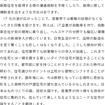
新築住宅を取得する際の優遇税制を手厚くしたり、取得に際して
補助金を出すような方法はあります。
IT 化の波が広がったことで、産業界では業種の垣根がなくな
ってきた印象を受けます。例えば、IT企業が自動車を作り、自動
車会社が街の開発に乗り出し、ヘルスケアの分野でも幅広い業種
からの新規参入が続いています。日常生活の中で、品物の製造元
を見て驚くことも珍しくはなくなりました。こうした傾向が続く
のであれば、住宅業界でも他業種からの参入が加速し、これまで
の住宅とは一線を画する新しいタイプの住宅が誕生することにな
りそうです。都市部に家を持つことがステイタスとされた時代は
終わり、住宅選びのポイントは土地から建物にシフトすることが
予想されます。数年後には、今は原野となっている場所に奇妙な
形をした新時代の戸建住宅が建ち並んでいるかもしれません。日
本はものづくりの国、技術大国です。産業界が持つ様々な技術が
住宅に集約され、住んでいて楽しくなるようなユニークな住宅が
誕生することを期待します。