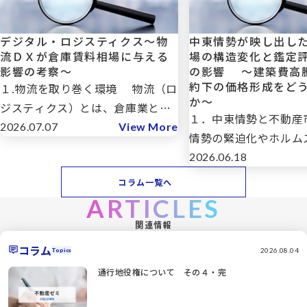
デジタル・ロジスティクス～物
中東情勢が映し出し
流ＤＸが倉庫賃料相場に与える
場の構造変化と鑑定
影響の考察～
の影響 ～建築費高
約下の価格形成をど
１.物流を取り巻く環境 物流（ロ
か～
ジスティクス）とは、倉庫業と運
１．中東情勢と不動産
送業を主体とするモノの流れ全般
2026.07.07
View More
情勢の緊迫化やホルム
を指しますが、英語のロジスティ
問題が世界経済に与え
2026.06.18
クスという言葉はもともと軍事用
いて、多くの議論が行
語で「兵站（≒戦略）」を意味し
コラム一覧へ
る。原油価格の上昇や
ARTICLES
ます。従来の物流は生産や販売を
が懸念されるなか、不
影で支 […]
関連情報
おいても「地価は下が
コラム
「建築費はさ […]
2026.08.04
Topics
通行地役権について その４・完