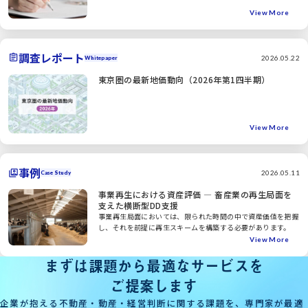
View More
調査レポート
2026.05.22
Whitepaper
東京圏の最新地価動向（2026年第1四半期）
View More
事例
2026.05.11
Case Study
事業再生における資産評価 ― 畜産業の再生局面を
支えた横断型DD支援
事業再生局面においては、限られた時間の中で資産価値を把握
し、それを前提に再生スキームを構築する必要があります。
View More
まずは課題から最適なサービスを
ご提案します
企業が抱える不動産・動産・経営判断に関する課題を、専門家が最適