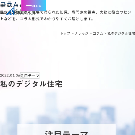
コラム
ENGLISH
鑑定や評価業務の現場で得られた知見、専門家の視点、実務に役立つヒン
トなどを、コラム形式でわかりやすくお届けします。
トップ
>
ナレッジ
>
コラム
>
私のデジタル住宅
注目テーマ
2022.01.06
私のデジタル住宅