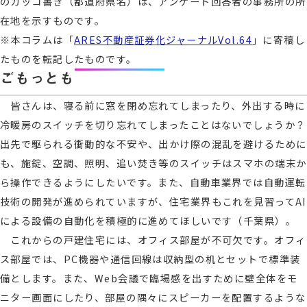
のカッコ書き（都道府県名）は、アンケート回答者の事務所の所
在地を示すものです。
※本コラムは「
ARES不動産証券化ジャーナルVol.64
」に寄稿し
たものを転記したものです。
ごもっとも
皆さんは、寝る前に窓を閉め忘れてしまったり、外出する時に
冷暖房のスイッチを切り忘れてしまったことはないでしょうか？
出先で駆られる衝動的な不安や、出かけ際の混乱を避けるために
も、施錠、空調、照明、追い焚き等のスイッチはスマホの端末か
ら操作できるようにしたいです。また、自動車業界では自動運転
技術の開発が進められていますが、住宅業界もこれを見習ってAI
による設備の自動化を積極的に進めてほしいです（千葉県）。
これからの戸建住宅には、オフィス部屋が不可欠です。オフィ
ス部屋では、PC機器や通信回線は収納型の机とセットで標準装
備とします。また、Web会議で臨場感を出すために壁全体をモ
ニター画面にしたり、部屋の隅々にスピーカーを配置するような