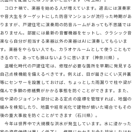
コロナ禍で、楽器を始める人が増えています。過去には演奏家
や音大生をターゲットにした防音マンションが流行った時期があ
りますが、戸建住宅に演奏用の防音ルームがあっても不思議では
ありません。部屋には最新の音響機器をセットし、クラシック音
楽なら自分が担当する楽器以外の楽器はAIに演奏してもらいま
す。楽器をやらない人でも、カラオケルームとして使うこともで
きるので、あっても損はないように思います（神奈川県）。
温暖化時代の戸建住宅は、修理が必要な箇所を早期に発見する
自己点検機能を備えるべきです。例えば、目が届きにくい天井裏
等にセンサーを設置しておけば、ちょっとした雨漏りで柱や梁が
傷んで多額の修繕費がかかる事態を防ぐことができます。また、
柱や梁のジョイント部分にある定点の座標を管理すれば、地盤の
緩みを検知したり、地震や経年劣化で建物が傾いた場合でもその
後の重大事故を防ぐことができます（石川県）。
今年は世界中で大規模な洪水が発生しています。水に浸かった
家の資産価値は著しく低下し、修理にかかるお金も捻出しなけれ