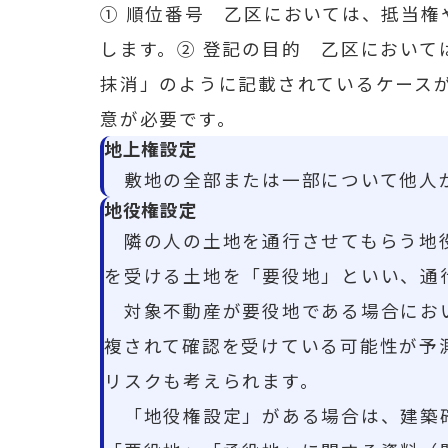
① 順位番号 乙区においては、抵当
します。② 登記の目的 乙区におい
抹消」のように記載されているケース
意が必要です。
地上権設定
敷地の全部または一部について他人
地役権設定
隣の人の土地を通行させてもらう地役
を受ける土地を「要役地」といい、通
対象不動産が要役地である場合におい
複されて確認を受けている可能性が予
リスクも考えられます。
「地役権設定」がある場合は、建築確