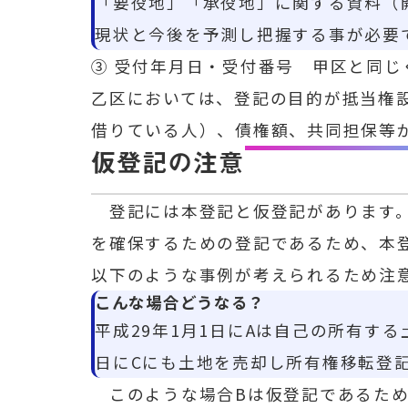
「要役地」「承役地」に関する資料（
現状と今後を予測し把握する事が必要
③ 受付年月日・受付番号 甲区と同
乙区においては、登記の目的が抵当権
借りている人）、債権額、共同担保等
仮登記の注意
登記には本登記と仮登記があります。
を確保するための登記であるため、本
以下のような事例が考えられるため注
こんな場合どうなる？
平成29年1月1日にAは自己の所有す
日にCにも土地を売却し所有権移転登
このような場合Bは仮登記であるため