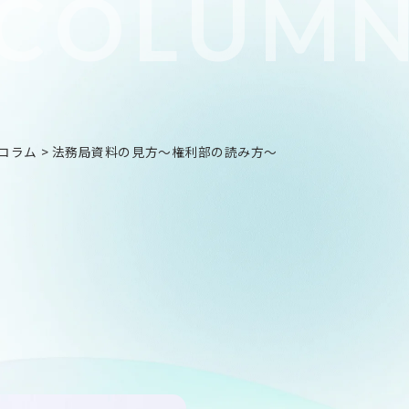
COLUM
コラム
>
法務局資料の見方～権利部の読み方～