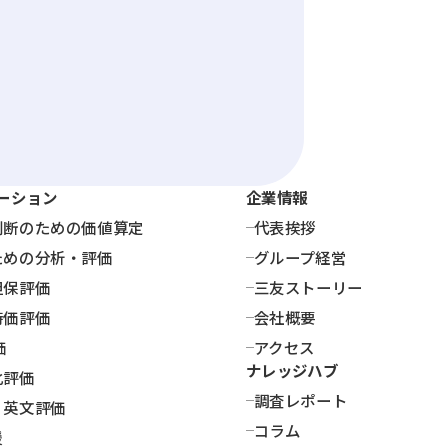
ーション
企業情報
判断のための価値算定
代表挨拶
ための分析・評価
グループ経営
担保評価
三友ストーリー
時価評価
会社概要
価
アクセス
ナレッジハブ
化評価
調査レポート
・英文評価
コラム
援