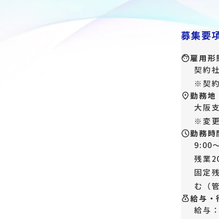
募集要
雇用形
契約
※契約
勤務地
大阪
※変
勤務時
9:0
残業2
固定
む（
給与・
給与