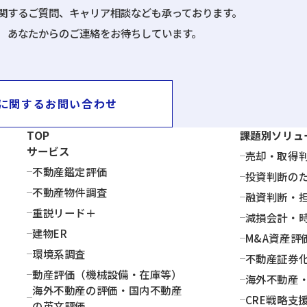
関するご質問、キャリア相談なども承っております。
あなたからのご連絡をお待ちしています。
に関するお問い合わせ
TOP
課題別ソリュ
サービス
売却・取得
不動産鑑定評価
投資判断の
不動産物件調査
融資判断・
重説リード＋
減損会計・
建物ER
M&A資産評
環境系調査
不動産証券
動産評価（機械設備・在庫等）
海外不動産
海外不動産の評価・国内不動産
CRE戦略支
の英文評価