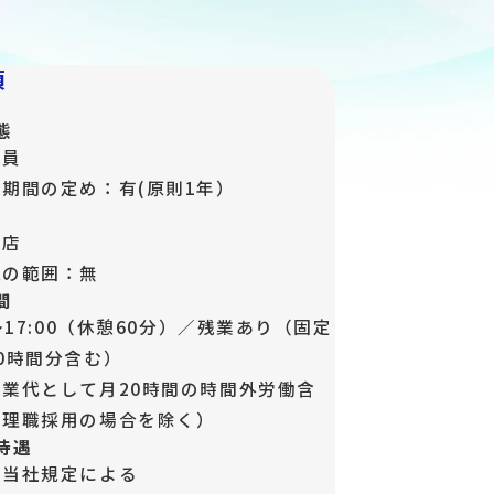
項
態
社員
期間の定め：有(原則1年）
支店
更の範囲：無
間
0～17:00（休憩60分）／残業あり（固定
0時間分含む）
残業代として月20時間の時間外労働含
管理職採用の場合を除く）
待遇
：当社規定による