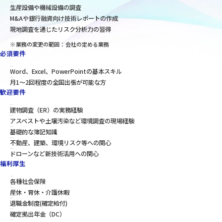
生産設備や機械設備の調査
M&Aや銀行融資向け技術レポートの作成
現地調査を通じたリスク分析力の習得
※業務の変更の範囲：会社の定める業務
必須要件
Word、Excel、PowerPointの基本スキル
月1〜2回程度の全国出張が可能な方
歓迎要件
建物調査（ER）の実務経験
アスベストや土壌汚染など環境調査の現場経験
基礎的な簿記知識
不動産、建築、環境リスク等への関心
ドローンなど新技術活用への関心
福利厚生
各種社会保険
産休・育休・介護休暇
退職金制度(確定給付)
確定拠出年金（DC）