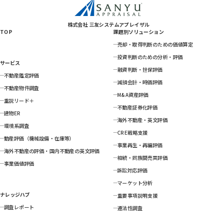
株式会社 三友システムアプレイザル
TOP
課題別ソリューション
売却・取得判断のための価値算定
投資判断のための分析・評価
サービス
融資判断・担保評価
不動産鑑定評価
減損会計・時価評価
不動産物件調査
M&A資産評価
重説リード＋
不動産証券化評価
建物ER
海外不動産・英文評価
環境系調査
CRE戦略支援
動産評価（機械設備・在庫等）
事業再生・再編評価
海外不動産の評価・国内不動産の英文評価
相続・同族間売買評価
事業価値評価
訴訟対応評価
マーケット分析
ナレッジハブ
重要事項説明支援
調査レポート
遵法性調査