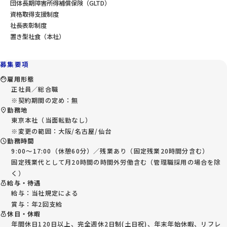
団体長期障害所得補償保険（GLTD）
資格取得支援制度
社長表彰制度
置き型社食（本社）
募集要項
雇用形態
正社員／総合職
※契約期間の定め：無
勤務地
東京本社（当面転勤なし）
※変更の範囲：大阪/名古屋/仙台
勤務時間
9:00～17:00（休憩60分）／残業あり（固定残業20時間分含む）
固定残業代として月20時間の時間外労働含む（管理職採用の場合を除
く）
給与・待遇
給与：当社規定による
賞与：年2回支給
休日・休暇
年間休日120日以上、完全週休2日制(土日祝)、年末年始休暇、リフレ