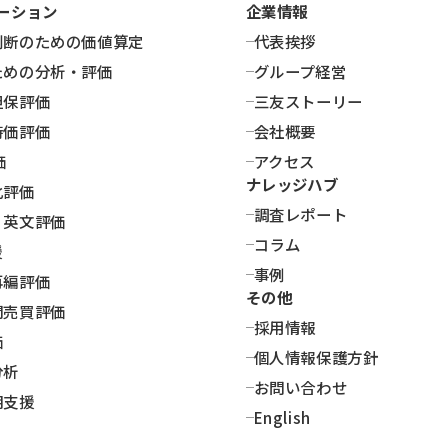
ーション
企業情報
判断のための価値算定
代表挨拶
。
ための分析・評価
グループ経営
担保評価
三友ストーリー
時価評価
会社概要
価
アクセス
ナレッジハブ
化評価
調査レポート
・英文評価
コラム
援
事例
再編評価
その他
間売買評価
採用情報
価
個人情報保護方針
分析
お問い合わせ
明支援
English