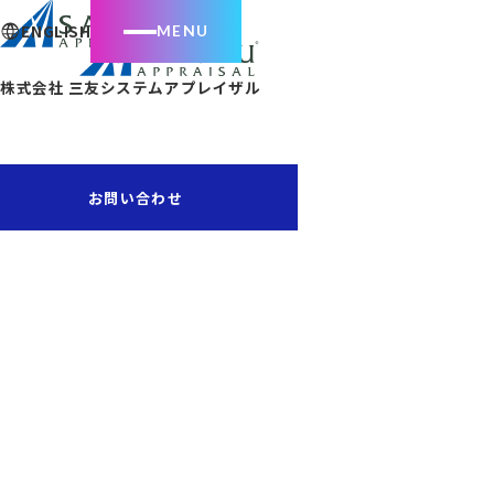
まずは課題から最適な
ENGLISH
企業が抱える不動産・動産・経営判断に関す
株式会社 三友システムアプレイザル
最適なサー
お問い合わせ