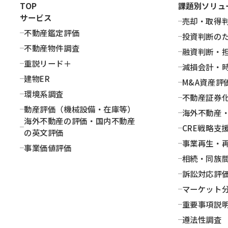
TOP
課題別ソリュ
サービスを
ご提案します
サービス
売却・取得
る課題を、専門家が最適なサービスに導きます
不動産鑑定評価
投資判断の
不動産物件調査
融資判断・
ビスを探す
重説リード＋
減損会計・
建物ER
M&A資産評
環境系調査
不動産証券
動産評価（機械設備・在庫等）
海外不動産
海外不動産の評価・国内不動産
CRE戦略支
の英文評価
事業再生・
事業価値評価
相続・同族
訴訟対応評
マーケット
重要事項説
遵法性調査