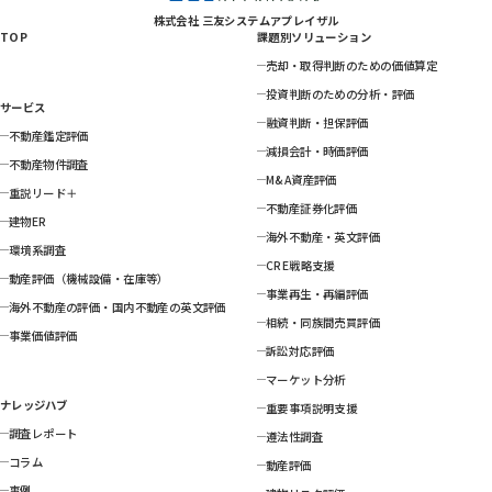
株式会社 三友システムアプレイザル
TOP
課題別ソリューション
売却・取得判断のための価値算定
投資判断のための分析・評価
サービス
融資判断・担保評価
不動産鑑定評価
減損会計・時価評価
不動産物件調査
M&A資産評価
重説リード＋
不動産証券化評価
建物ER
海外不動産・英文評価
環境系調査
CRE戦略支援
動産評価（機械設備・在庫等）
事業再生・再編評価
海外不動産の評価・国内不動産の英文評価
相続・同族間売買評価
事業価値評価
訴訟対応評価
マーケット分析
ナレッジハブ
重要事項説明支援
調査レポート
遵法性調査
コラム
動産評価
事例