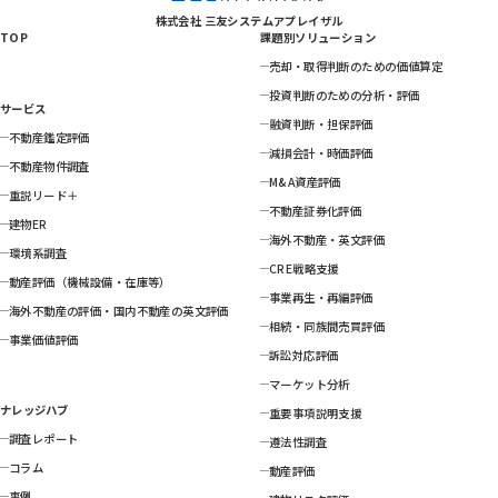
株式会社 三友システムアプレイザル
TOP
課題別ソリューション
売却・取得判断のための価値算定
投資判断のための分析・評価
サービス
融資判断・担保評価
不動産鑑定評価
減損会計・時価評価
不動産物件調査
M&A資産評価
重説リード＋
不動産証券化評価
建物ER
海外不動産・英文評価
環境系調査
CRE戦略支援
動産評価（機械設備・在庫等）
事業再生・再編評価
海外不動産の評価・国内不動産の英文評価
相続・同族間売買評価
事業価値評価
訴訟対応評価
マーケット分析
ナレッジハブ
重要事項説明支援
調査レポート
遵法性調査
コラム
動産評価
事例